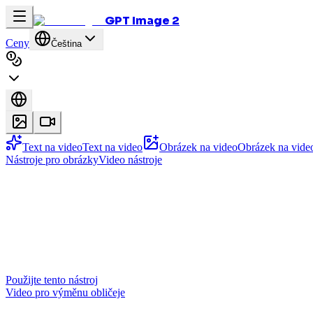
GPT Image 2
Ceny
Čeština
Text na video
Text na video
Obrázek na video
Obrázek na vide
Nástroje pro obrázky
Video nástroje
Použijte tento nástroj
Video pro výměnu obličeje