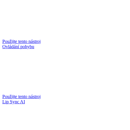
Použijte tento nástroj
Ovládání pohybu
Použijte tento nástroj
Lip Sync AI