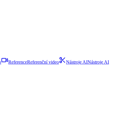
o
Reference
Referenční video
Nástroje AI
Nástroje AI