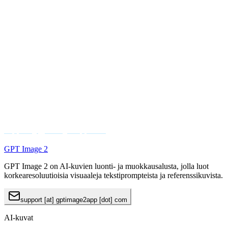
ostamista tai käyttöä päivityksen voimaantulon jälkeen,
hyväksyt päivitetyn käytännön.
9. Ota yhteyttä
Jos sinulla on kysymyksiä hyvityskelpoisuudesta, prosessista,
tilausten peruutuksista, krediittien käytöstä tai muista
maksullisista palveluista, ota yhteyttä:
support@gptimage2app.com
GPT Image 2
GPT Image 2 on AI-kuvien luonti- ja muokkausalusta, jolla luot
korkearesoluutioisia visuaaleja tekstiprompteista ja referenssikuvista.
support [at] gptimage2app [dot] com
AI-kuvat