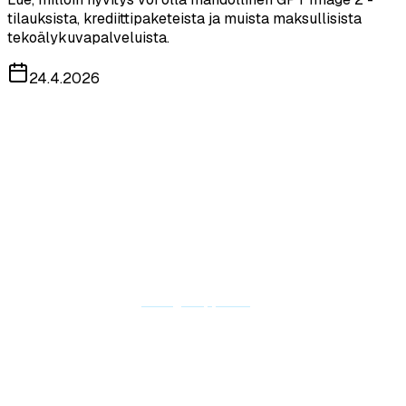
tilauksista, krediittipaketeista ja muista maksullisista
tekoälykuvapalveluista.
24.4.2026
Tervetuloa GPT Image 2:een. Haluamme, että voit tehdä
tekoälykuvien luontiin, kuvankäsittelyyn, krediitteihin ja tilauksiin
liittyvät ostot luottavaisin mielin. Lue tämä hyvityskäytäntö
ennen maksullisen palvelun ostamista.
Voimaantulopäivä: 24. huhtikuuta 2026
Tämä käytäntö koskee GPT Image 2 -tilauksia, krediittipaketteja,
premium-ominaisuuksia ja muita maksullisia palveluita, jotka on
ostettu osoitteessa
gptimage2app.com
.
1. Yleiskatsaus
Jos olet uusi käyttäjä ja teet ensimmäisen maksullisen ostosi
GPT Image 2:ssa etkä ole tyytyväinen ostoon, voit pyytää