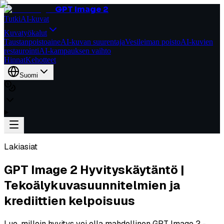
GPT Image 2
Tutki
AI-kuvat
Kuvatyökalut
Taustanpoistoaine
AI-kuvan suurentaja
Vesileiman poisto
AI-kuvien
restaurointi
AI-kampauksen vaihto
Hinnat
Kehotteet
Suomi
Lakiasiat
GPT Image 2 Hyvityskäytäntö |
Tekoälykuvasuunnitelmien ja
krediittien kelpoisuus
Lue, milloin hyvitys voi olla mahdollinen GPT Image 2 -