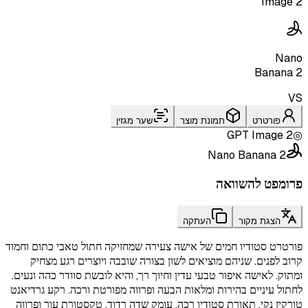
Image 2
Nano
Banana 2
VS
פורטרט
תמונת מוצר
שער מגזין
GPT Image 2
◎
Nano Banana 2
פרומפט להשוואה
הצגת מקור
העתקה
פורטרט סטודיו חמים של אישה צעירה שמחזיקה חתול טאבי כתום וחמוד
קרוב לפנים. שניהם מוציאים לשון בצורה שובבה ויוצרים רגע מצחיק
ומתוק. לאישה איפור טבעי עדין וחיוך רך, והיא לובשת סוודר כהה ונעים.
לחתול עיניים בהירות ומלאות הבעה ופרווה מפורטת ורכה. רקע גרדיאנט
טורקיז נקי, תאורת סטודיו רכה, עומק שדה רדוד, טקסטורת עור ופרווה