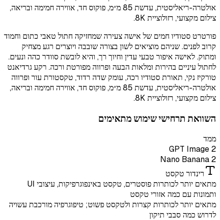
אולטרה-ריאליסטית, עדשת 85 מ״מ, פוקוס חד, אווירה חמימה ובריאה,
צילום מקצועי, רזולוציית 8K.
פורטרט סטודיו חמים של אישה צעירה שמחזיקה חתול טאבי כתום וחמוד
קרוב לפנים. שניהם מוציאים לשון בצורה שובבה ויוצרים רגע מצחיק
ומתוק. לאישה איפור טבעי עדין וחיוך רך, והיא לובשת סוודר כהה ונעים.
לחתול עיניים בהירות ומלאות הבעה ופרווה מפורטת ורכה. רקע גרדיאנט
טורקיז נקי, תאורת סטודיו רכה, עומק שדה רדוד, טקסטורת עור ופרווה
אולטרה-ריאליסטית, עדשת 85 מ״מ, פוקוס חד, אווירה חמימה ובריאה,
צילום מקצועי, רזולוציית 8K.
השוואת תרחישי שימוש מתאימים
ממד
GPT Image 2
Nano Banana 2
רינדור טקסט
מתאים יותר לכותרות פוסטרים, טקסט באינפוגרפיקות, עיצובי UI
ותמונות עם כמה אזורי טקסט
מתאים יותר לכותרות קצרות ולטקסט פשוט; טיפוגרפיה מורכבת עשויה
לדרוש כמה סבבי תיקון