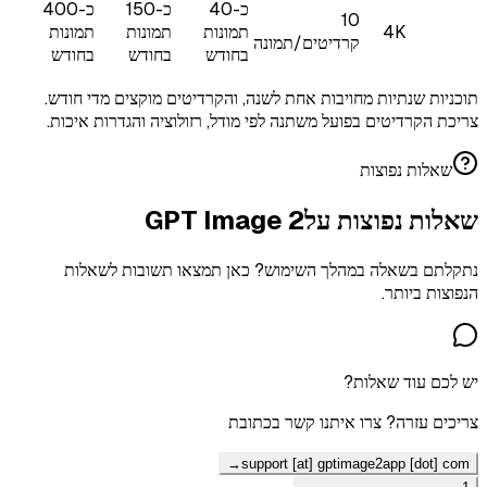
כ-40
כ-150
כ-400
10
4K
תמונות
תמונות
תמונות
קרדיטים/תמונה
בחודש
בחודש
בחודש
תוכניות שנתיות מחויבות אחת לשנה, והקרדיטים מוקצים מדי חודש.
צריכת הקרדיטים בפועל משתנה לפי מודל, רזולוציה והגדרות איכות.
שאלות נפוצות
שאלות נפוצות על
GPT Image 2
נתקלתם בשאלה במהלך השימוש? כאן תמצאו תשובות לשאלות
הנפוצות ביותר.
יש לכם עוד שאלות?
צריכים עזרה? צרו איתנו קשר בכתובת
→
support [at] gptimage2app [dot] com