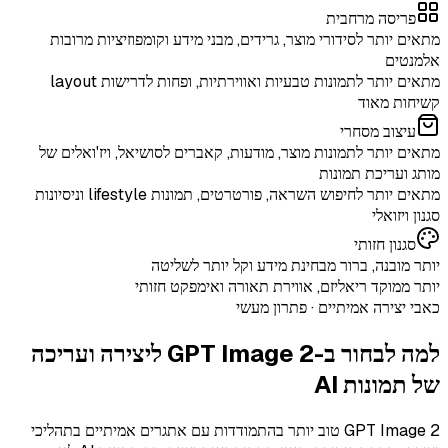
פריסה מרחבית
מתאים יותר לסידורי מוצר, גרידים, מבני מידע וקומפוזיציות מרובות
אלמנטים
מתאים יותר לתמונות טבעיות ואווירתיות, ופחות לדרישות layout
קשיחות מאוד
עיצוב מסחרי
מתאים יותר לתמונות מוצר, מודעות, קאברים לסושיאל, ויז'ואלים של
מותג ועריכת תמונות
מתאים יותר לחיפוש השראה, פורטרטים, תמונות lifestyle וניסיונות
סגנון ויזואלי
סגנון חזותי
יותר מובנה, ברור מבחינת מידע וקל יותר לשליטה
יותר ממוקד ריאליזם, אווירת תאורה ואימפקט חזותי
כאבי יצירה אמיתיים · פתרון מעשי
למה לבחור ב-
GPT Image 2
ליצירה ועריכה
של תמונות AI
GPT Image 2 טוב יותר בהתמודדות עם אתגרים אמיתיים בתהליכי