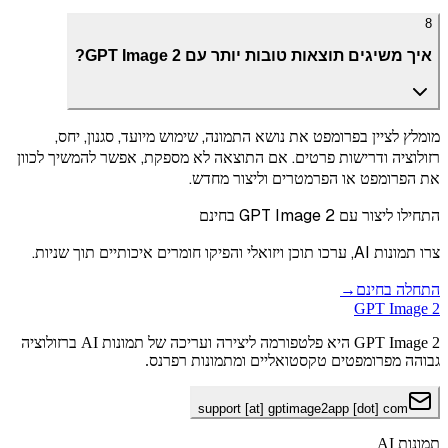
8
איך משיגים תוצאות טובות יותר עם GPT Image 2?
מומלץ לציין בפרומפט את נושא התמונה, שימוש מיועד, סגנון, יחס,
רזולוציה ודרישות פרטים. אם התוצאה לא מספקת, אפשר להמשיך לכוון
את הפרומפט או הפרמטרים וליצור מחדש.
התחילו ליצור עם GPT Image 2 בחינם
צרו תמונות AI, ערכו תוכן ויזואלי והפיקו חומרים איכותיים תוך שניות.
התחלה בחינם
→
GPT Image 2
GPT Image 2 היא פלטפורמה ליצירה ועריכה של תמונות AI ברזולוציה
גבוהה מפרומפטים טקסטואליים ומתמונות רפרנס.
support [at] gptimage2app [dot] com
תמונות AI