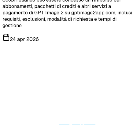
abbonamenti, pacchetti di crediti e altri servizi a
pagamento di GPT Image 2 su gptimage2app.com, inclusi
requisiti, esclusioni, modalità di richiesta e tempi di
gestione.
24 apr 2026
Benvenuto su GPT Image 2. Vogliamo che ogni acquisto
relativo ai nostri servizi di generazione immagini con AI, editing,
crediti e abbonamenti sia effettuato con piena consapevolezza.
Prima di acquistare un servizio a pagamento, ti invitiamo a
leggere attentamente questa Politica di rimborso.
Data di entrata in vigore: 24 aprile 2026
Questa Politica di rimborso si applica ai piani in abbonamento, ai
pacchetti di crediti, alle funzionalità premium e agli altri servizi a
pagamento acquistati su
gptimage2app.com
.
1. Panoramica della politica di rimborso