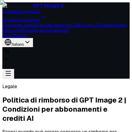
GPT Image 2
Esplora
Immagini IA
Strumenti immagine
Rimozione sfondo
Upscaler immagini IA
Rimuovi filigrana
Restauro
foto con IA
Cambio acconciatura IA
Prezzi
Prompt
Italiano
Legale
Politica di rimborso di GPT Image 2 |
Condizioni per abbonamenti e
crediti AI
Scopri quando può essere concesso un rimborso per