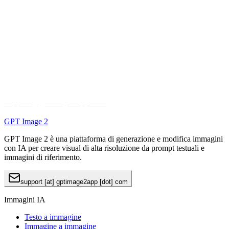
9. Contatti
Per domande sui requisiti di rimborso, sulla procedura di
richiesta, sulla cancellazione degli abbonamenti, sull'uso dei
crediti o su altri aspetti dei servizi a pagamento, puoi contattarci
a:
support@gptimage2app.com
GPT Image 2
GPT Image 2 è una piattaforma di generazione e modifica immagini
con IA per creare visual di alta risoluzione da prompt testuali e
immagini di riferimento.
support [at] gptimage2app [dot] com
Immagini IA
Testo a immagine
Immagine a immagine