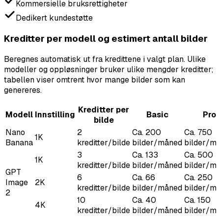
Kommersielle bruksrettigheter
Dedikert kundestøtte
Kreditter per modell og estimert antall bilder
Beregnes automatisk ut fra kredittene i valgt plan. Ulike
modeller og oppløsninger bruker ulike mengder kreditter;
tabellen viser omtrent hvor mange bilder som kan
genereres.
Kreditter per
Modell
Innstilling
Basic
Pro
bilde
Nano
2
Ca. 200
Ca. 750
1K
Banana
kreditter/bilde
bilder/måned
bilder/m
3
Ca. 133
Ca. 500
1K
kreditter/bilde
bilder/måned
bilder/m
GPT
6
Ca. 66
Ca. 250
Image
2K
kreditter/bilde
bilder/måned
bilder/m
2
10
Ca. 40
Ca. 150
4K
kreditter/bilde
bilder/måned
bilder/m