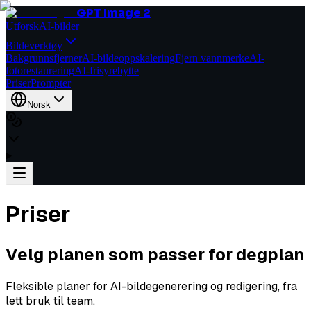
GPT Image 2
Utforsk
AI-bilder
Bildeverktøy
Bakgrunnsfjerner
AI-bildeoppskalering
Fjern vannmerke
AI-
fotorestaurering
AI-frisyrebytte
Priser
Prompter
Norsk
Priser
Velg planen som passer for deg
plan
Fleksible planer for AI-bildegenerering og redigering, fra
lett bruk til team.