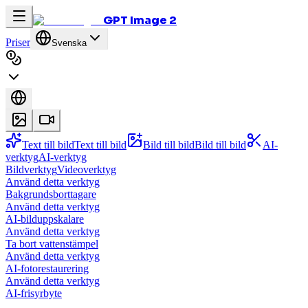
GPT Image 2
Priser
Svenska
Text till bild
Text till bild
Bild till bild
Bild till bild
AI-
verktyg
AI-verktyg
Bildverktyg
Videoverktyg
Använd detta verktyg
Bakgrundsborttagare
Använd detta verktyg
AI-bilduppskalare
Använd detta verktyg
Ta bort vattenstämpel
Använd detta verktyg
AI-fotorestaurering
Använd detta verktyg
AI-frisyrbyte