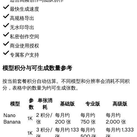
最快生成速度
高规格导出
无水印导出
私密创作空间
商业使用授权
专属客户支持
模型积分与可生成数量参考
按当前套餐积分自动估算。不同模型和分辨率会消耗不同积
分，表格中的数量为约可生成张数。
参
单张消
模型
基础版
专业版
高级版
数
耗
2 积分/
每月约
每月约
每月约
Nano
1K
Banana
张
200 张
750 张
2,000 张
3 积分/
每月约 133
每月约
每月约 1,333
1K
张
张
500 张
张