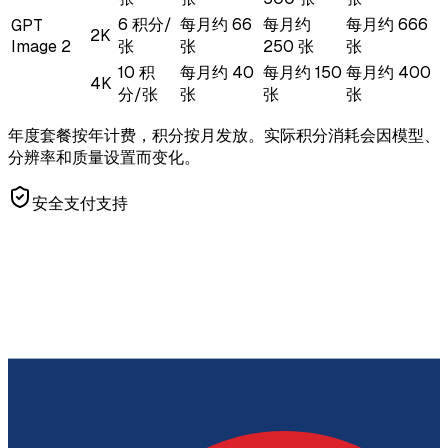
6 积分/
每月约 66
每月约
每月约 666
GPT
2K
Image 2
张
张
250 张
张
10 积
每月约 40
每月约 150
每月约 400
4K
分/张
张
张
张
年度套餐按年计费，积分按月发放。实际积分消耗会因模型、
分辨率和质量设置而变化。
安全支付支持