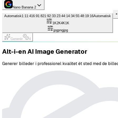
Nano Banana 2
Automatisk
1:1
1:4
16:9
1:8
21:9
2:3
3:2
3:4
4:1
4:3
4:5
5:4
8:1
9:16
Automatisk
1K
2K
4K
1K
jpg
png
jpg
Generér
4
Alt-i-en AI Image Generator
Generer billeder i professionel kvalitet ét sted med de bill