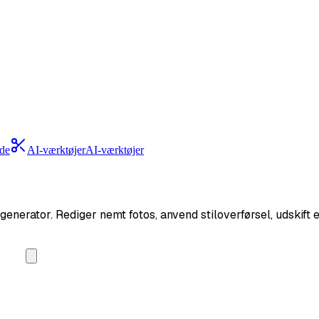
ede
AI-værktøjer
AI-værktøjer
generator. Rediger nemt fotos, anvend stiloverførsel, udskift 