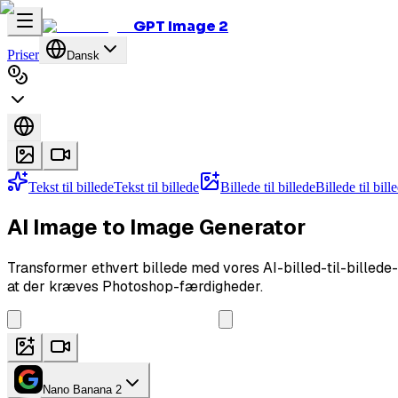
GPT Image 2
Priser
Dansk
Tekst til billede
Tekst til billede
Billede til billede
Billede til bill
AI Image to Image Generator
Transformer ethvert billede med vores AI-billed-til-billede-
at der kræves Photoshop-færdigheder.
Nano Banana 2