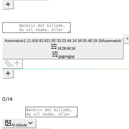
Automatisk
1:1
1:4
16:9
1:8
21:9
2:3
3:2
3:4
4:1
4:3
4:5
5:4
8:1
9:16
Automatisk
1K
2K
4K
1K
jpg
png
jpg
4
0
/
14
AI-billede