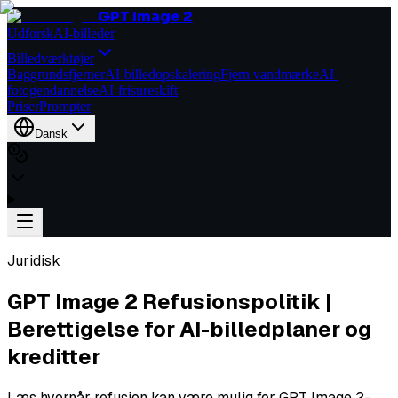
GPT Image 2
Udforsk
AI-billeder
Billedværktøjer
Baggrundsfjerner
AI-billedopskalering
Fjern vandmærke
AI-
fotogendannelse
AI-frisureskift
Priser
Prompter
Dansk
Juridisk
GPT Image 2 Refusionspolitik |
Berettigelse for AI-billedplaner og
kreditter
Læs hvornår refusion kan være mulig for GPT Image 2-