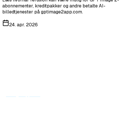
abonnementer, kreditpakker og andre betalte AI-
billedtjenester på gptimage2app.com.
24. apr. 2026
Velkommen til GPT Image 2. Vi ønsker, at du føler dig tryg ved
køb af AI-billedgenerering, billedredigering, kreditter og
abonnementer. Læs denne refusionspolitik, før du køber en
betalt tjeneste.
Ikrafttrædelsesdato: 24. april 2026
Politikken gælder GPT Image 2-abonnementer, kreditpakker,
premiumfunktioner og andre betalte tjenester købt på
gptimage2app.com
.
1. Oversigt
Hvis du er ny bruger og foretager dit første betalte køb hos
GPT Image 2 og ikke er tilfreds, kan du anmode om refusion