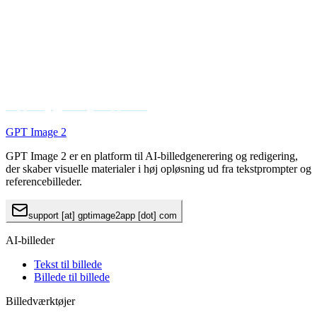
9. Kontakt os
Hvis du har spørgsmål om refusionsberettigelse, processen,
abonnementsopsigelse, kreditforbrug eller andre betalte
tjenester, kontakt:
support@gptimage2app.com
GPT Image 2
GPT Image 2 er en platform til AI-billedgenerering og redigering,
der skaber visuelle materialer i høj opløsning ud fra tekstprompter og
referencebilleder.
support [at] gptimage2app [dot] com
AI-billeder
Tekst til billede
Billede til billede
Billedværktøjer