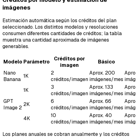
imágenes
Estimación automática según los créditos del plan
seleccionado. Los distintos modelos y resoluciones
consumen diferentes cantidades de créditos; la tabla
muestra una cantidad aproximada de imágenes
generables.
Créditos por
Modelo
Parámetro
Básico
imagen
Nano
2
Aprox. 200
Aprox
1K
Banana
créditos/imagen
imágenes/mes
imág
3
Aprox. 133
Aprox
1K
créditos/imagen
imágenes/mes
imág
GPT
6
Aprox. 66
Aprox
2K
Image 2
créditos/imagen
imágenes/mes
imág
10
Aprox. 40
Aprox
4K
créditos/imagen
imágenes/mes
imág
Los planes anuales se cobran anualmente y los créditos