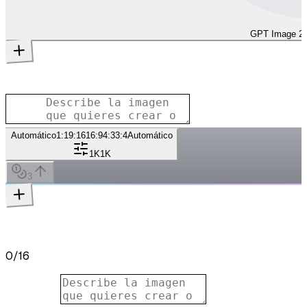
GPT Image 2
Automático
1:1
9:16
16:9
4:3
3:4
Automático
1K
1K
3
0
/
16