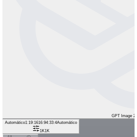
GPT Image 2
Automático
1:1
9:16
16:9
4:3
3:4
Automático
1K
1K