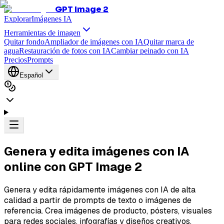
GPT Image 2
Explorar
Imágenes IA
Herramientas de imagen
Quitar fondo
Ampliador de imágenes con IA
Quitar marca de
agua
Restauración de fotos con IA
Cambiar peinado con IA
Precios
Prompts
Español
Genera y edita imágenes con IA
online con
GPT Image 2
Genera y edita rápidamente imágenes con IA de alta
calidad a partir de prompts de texto o imágenes de
referencia. Crea imágenes de producto, pósters, visuales
para redes sociales, infografías y diseños creativos.