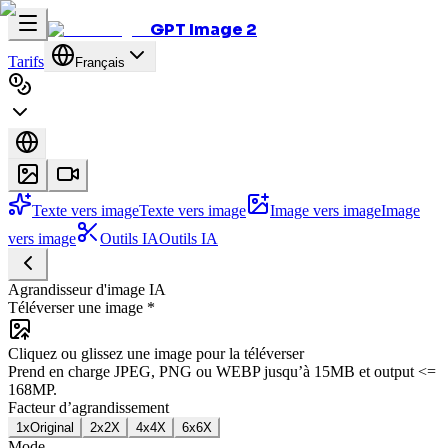
GPT Image 2
Tarifs
Français
Texte vers image
Texte vers image
Image vers image
Image
vers image
Outils IA
Outils IA
Agrandisseur d'image IA
Téléverser une image
*
Cliquez ou glissez une image pour la téléverser
Prend en charge JPEG, PNG ou WEBP jusqu’à 15MB et output <=
168MP.
Facteur d’agrandissement
1x
Original
2x
2X
4x
4X
6x
6X
Mode