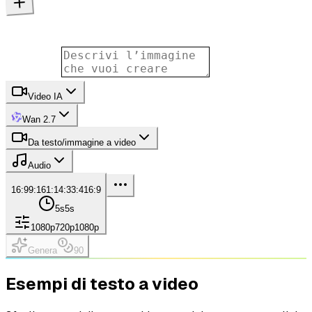
Video IA
Wan 2.7
Da testo/immagine a video
Audio
16:9
9:16
1:1
4:3
3:4
16:9
5s
5s
1080p
720p
1080p
Genera
90
Esempi di testo a video