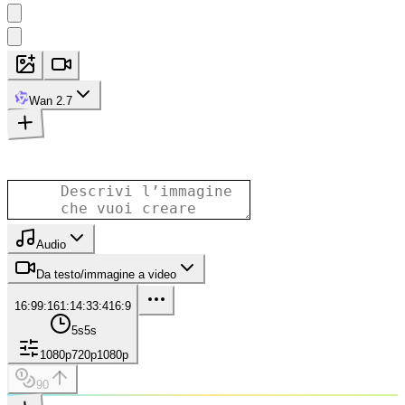
Wan 2.7
Audio
Da testo/immagine a video
16:9
9:16
1:1
4:3
3:4
16:9
5s
5s
1080p
720p
1080p
90