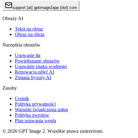
support [at] gptimage2app [dot] com
Obrazy AI
Tekst na obraz
Obraz na obraz
Narzędzia obrazów
Usuwanie tła
Powiększanie obrazów
Usuwanie znaku wodnego
Renowacja zdjęć AI
Zmiana fryzury AI
Zasoby
Cennik
Polityka prywatności
Warunki świadczenia usług
Polityka zwrotów
Plan usuwania węgla
© 2026 GPT Image 2. Wszelkie prawa zastrzeżone.