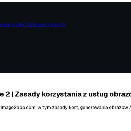
owacja zdjęć AI
Zmiana fryzury AI
 2 | Zasady korzystania z usług obraz
image2app.com, w tym zasady kont, generowania obrazów AI,