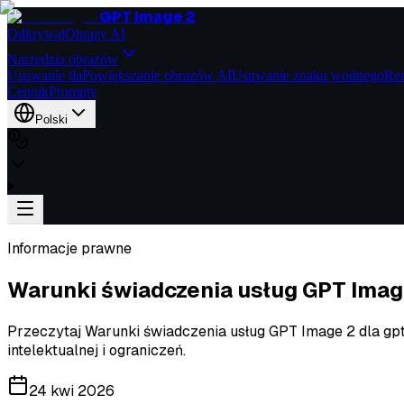
GPT Image 2
Odkrywaj
Obrazy AI
Narzędzia obrazów
Usuwanie tła
Powiększanie obrazów AI
Usuwanie znaku wodnego
Ren
Cennik
Prompty
Polski
Informacje prawne
Warunki świadczenia usług GPT Image
Przeczytaj Warunki świadczenia usług GPT Image 2 dla gpt
intelektualnej i ograniczeń.
24 kwi 2026