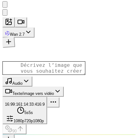
Wan 2.7
Audio
Texte/image vers vidéo
16:9
9:16
1:1
4:3
3:4
16:9
5s
5s
1080p
720p
1080p
90