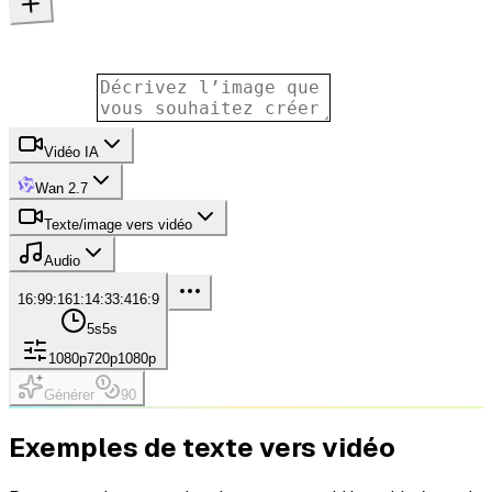
Vidéo IA
Wan 2.7
Texte/image vers vidéo
Audio
16:9
9:16
1:1
4:3
3:4
16:9
5s
5s
1080p
720p
1080p
Générer
90
Exemples de texte vers vidéo