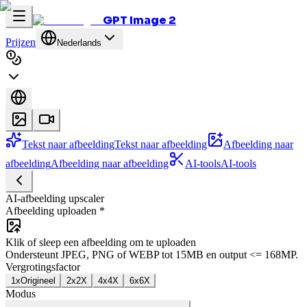
GPT Image 2
Prijzen
Nederlands
Tekst naar afbeelding
Tekst naar afbeelding
Afbeelding naar
afbeelding
Afbeelding naar afbeelding
AI-tools
AI-tools
AI-afbeelding upscaler
Afbeelding uploaden
*
Klik of sleep een afbeelding om te uploaden
Ondersteunt JPEG, PNG of WEBP tot 15MB en output <= 168MP.
Vergrotingsfactor
1x
Origineel
2x
2X
4x
4X
6x
6X
Modus