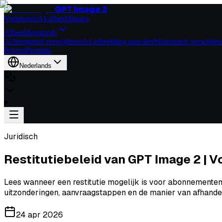
GPT Image 2
Verkennen
AI-afbeeldingen
Afbeeldingstools
Achtergrond verwijderen
AI-afbeelding upscaler
Watermerk verwijder
Prijzen
Prompts
Nederlands
Juridisch
Restitutiebeleid van GPT Image 2 | 
Lees wanneer een restitutie mogelijk is voor abonnemente
uitzonderingen, aanvraagstappen en de manier van afhandel
24 apr 2026