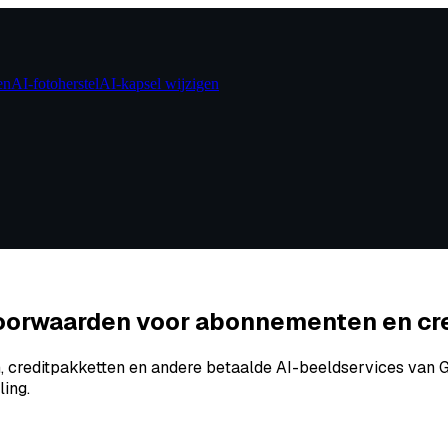
en
AI-fotoherstel
AI-kapsel wijzigen
Voorwaarden voor abonnementen en cr
n, creditpakketten en andere betaalde AI-beeldservices van
ing.