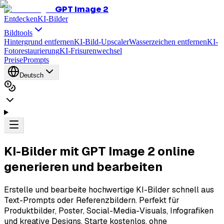
GPT Image 2
Entdecken
KI-Bilder
Bildtools
Hintergrund entfernen
KI-Bild-Upscaler
Wasserzeichen entfernen
KI-
Fotorestaurierung
KI-Frisurenwechsel
Preise
Prompts
Deutsch
KI-Bilder mit
GPT Image 2
online
generieren und bearbeiten
Erstelle und bearbeite hochwertige KI-Bilder schnell aus
Text-Prompts oder Referenzbildern. Perfekt für
Produktbilder, Poster, Social-Media-Visuals, Infografiken
und kreative Designs. Starte kostenlos, ohne