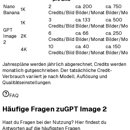
Nano
2
ca. 200
ca. 750
1K
Banana
Credits/Bild
Bilder/Monat
Bilder/Mon
3
ca. 133
ca. 500
1K
Credits/Bild
Bilder/Monat
Bilder/Mon
GPT
6
ca. 66
ca. 250
Image
2K
Credits/Bild
Bilder/Monat
Bilder/Mon
2
10
ca. 40
ca. 150
4K
Credits/Bild
Bilder/Monat
Bilder/Mon
Jahrespläne werden jährlich abgerechnet, Credits werden
monatlich gutgeschrieben. Der tatsächliche Credit-
Verbrauch variiert je nach Modell, Auflösung und
Qualitätseinstellungen.
FAQ
Häufige Fragen zu
GPT Image 2
Hast du Fragen bei der Nutzung? Hier findest du
Antworten auf die häufigsten Fragen.