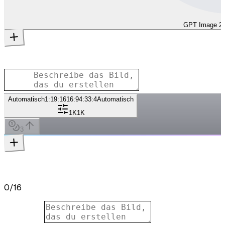
GPT Image 2
Automatisch
1:1
9:16
16:9
4:3
3:4
Automatisch
1K
1K
3
0
/
16