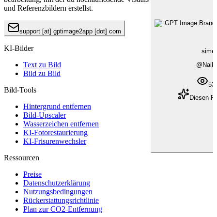
und Referenzbildern erstellst.
support [at] gptimage2app [dot] com
KI-Bilder
sime
Text zu Bild
@
Naik
Bild zu Bild
53
Bild-Tools
Diesen P
Hintergrund entfernen
Bild-Upscaler
Wasserzeichen entfernen
KI-Fotorestaurierung
KI-Frisurenwechsler
Ressourcen
Preise
Datenschutzerklärung
Nutzungsbedingungen
Rückerstattungsrichtlinie
Plan zur CO2-Entfernung