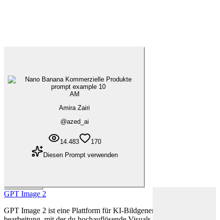
AM
Amira Zairi
@
azed_ai
14.483
170
Diesen Prompt verwenden
Mehr laden
GPT Image 2
GPT Image 2 ist eine Plattform für KI-Bildgenerierung und -
bearbeitung, mit der du hochauflösende Visuals aus Text-Prompts