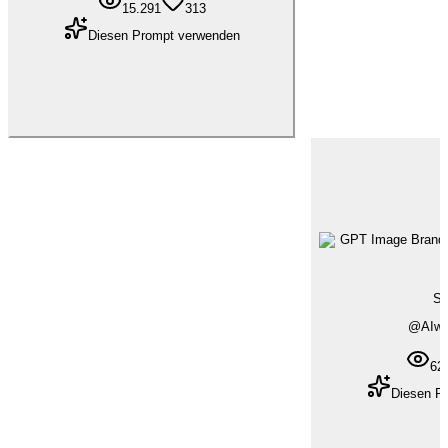
15.291
313
Diesen Prompt verwenden
Sy
@
AIwi
62
Diesen P