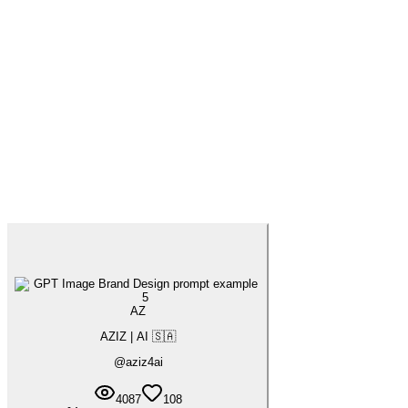
AZ
AZIZ | AI 🇸🇦
@
aziz4ai
4087
108