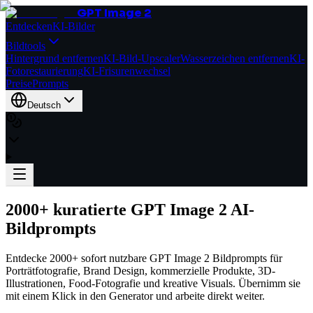
GPT Image 2
Entdecken
KI-Bilder
Bildtools
Hintergrund entfernen
KI-Bild-Upscaler
Wasserzeichen entfernen
KI-
Fotorestaurierung
KI-Frisurenwechsel
Preise
Prompts
Deutsch
2000+ kuratierte GPT Image 2 AI-
Bildprompts
Entdecke 2000+ sofort nutzbare GPT Image 2 Bildprompts für
Porträtfotografie, Brand Design, kommerzielle Produkte, 3D-
Illustrationen, Food-Fotografie und kreative Visuals. Übernimm sie
mit einem Klick in den Generator und arbeite direkt weiter.