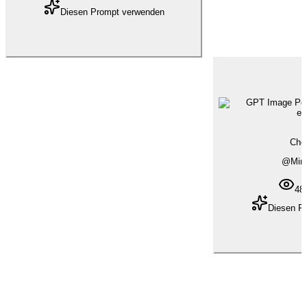
Diesen Prompt verwenden
Che
@
Min
48
Diesen P