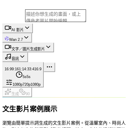
AI 影片
Wan 2.7
文字／圖片生成影片
音訊
16:9
9:16
1:1
4:3
3:4
16:9
5s
5s
1080p
720p
1080p
生成
90
文生影片案例展示
瀏覽由簡單提示詞生成的文生影片案例。從溫馨室內、時尚人